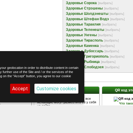
Здоровье Сорока
[выбрать]
Здоровье Стрэшены
[выбрать]
Здоровье Шолдэнешты
[выбрать]
Здоровье Штефан Водэ
[выбрать]
Здоровье Тараклия
[выбрать]
Здоровье Теленешты
[выбрать]
Здоровье Унгены
[выбрать]
Здоровье Тирасполь
[выбрать]
Здоровье Каменка
[выбрать]
Здоровье Дубоссарь
[выбрать]
Здоровье Григориополь
[выбрать]
Здоровье Рыбница
[выбрать]
Здоровье Слободзея
[выбрать]
our geolocation in order to distribute content in certain
 further use of the Site and / or the services of the
ing on the “Accept” button, you agree to our cookie
Accept
Customize cookies
 соцсетях
Наша кнопка
QR код эт
популярных
Наша кнопка - логотип AvizInfo, все
желающие могут разместить её у себя
:
Что так
на сайте.
Контакте
:
ogle+
Код кнопки