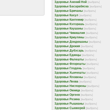
Здоровье Анений Ной
[выбрать]
Здоровье Басарабяска
[выбрать]
Здоровье Бричаны
[выбрать]
Здоровье Кахул
[выбрать]
Здоровье Кантемир
[выбрать]
Здоровье Кэлэрашь
[выбрать]
Здоровье Каушаны
[выбрать]
Здоровье Чимишлия
[выбрать]
Здоровье Криуляны
[выбрать]
Здоровье Дондюшаны
[выбрать]
Здоровье Дрокия
[выбрать]
Здоровье Дубэсарь
[выбрать]
Здоровье Единцы
[выбрать]
Здоровье Фалешты
[выбрать]
Здоровье Флорешты
[выбрать]
Здоровье Глодень
[выбрать]
Здоровье Хынчешты
[выбрать]
Здоровье Яловены
[выбрать]
Здоровье Леова
[выбрать]
Здоровье Ниспорены
[выбрать]
Здоровье Окница
[выбрать]
Здоровье Оргеев
[выбрать]
Здоровье Резина
[выбрать]
Здоровье Рышканы
[выбрать]
Здоровье Сынжерей
[выбрать]