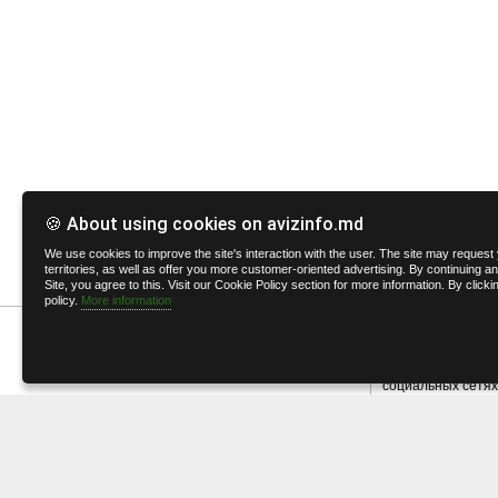
🍪 About using cookies on avizinfo.md
We use cookies to improve the site's interaction with the user. The site may request y
territories, as well as offer you more customer-oriented advertising. By continuing any
Site, you agree to this. Visit our Cookie Policy section for more information. By click
policy.
More information
AvizInfo в
AvizInfo в самых 
социальных сетях
AvizInfo - В
AvizInfo - Go