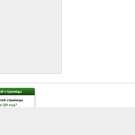
ой страницы
ое QR-код?