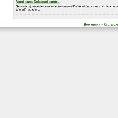
Vand casa Dubasari centru
Se vinde o jumate de casa in centru orasului Dubasari (intre centru si piata centra
afaceri(magazin, ...
•
Домашняя
Карта са